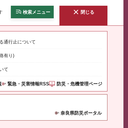
す
検索
メニュー
閉じる
る通行止について
路有り)
いて
覧
緊急・災害情報RSS
防災・危機管理ページ
奈良県防災ポータル