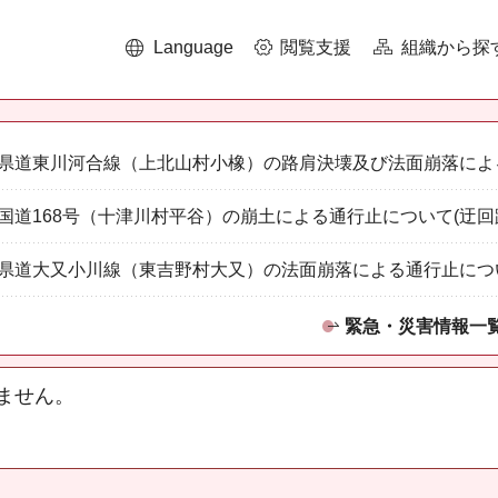
Language
閲覧支援
組織から探
県道東川河合線（上北山村小橡）の路肩決壊及び法面崩落によ
国道168号（十津川村平谷）の崩土による通行止について(迂回
県道大又小川線（東吉野村大又）の法面崩落による通行止につ
緊急・災害情報一
ません。