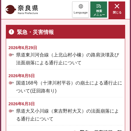
奈良県
検索
Language
閉じる
メニュー
緊急・災害情報
2026年6月29日
県道東川河合線（上北山村小橡）の路肩決壊及び
法面崩落による通行止について
2026年8月5日
国道168号（十津川村平谷）の崩土による通行止に
ついて(迂回路有り)
2026年6月3日
県道大又小川線（東吉野村大又）の法面崩落によ
る通行止について