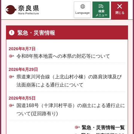
奈良県
検索
Language
閉じる
メニュー
緊急・災害情報
2026年8月7日
令和8年熊本地震への本県の対応等について
2026年6月29日
県道東川河合線（上北山村小橡）の路肩決壊及び
法面崩落による通行止について
2026年8月5日
国道168号（十津川村平谷）の崩土による通行止に
ついて(迂回路有り)
緊急・災害情報一覧