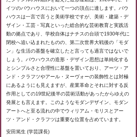
イツのバウハウスにおいて一つの頂点に達します。バウ
ハウスは一言で言うと美術学校ですが、美術・建築・デ
ザイン・工芸・写真といった総合的な芸術教育と実践活
動の拠点であり、学校自体はナチスの台頭で1930年代に
閉校へ追い込まれたものの、第二次世界大戦後の「モダ
ン」な生活の基盤を確立したと言っても過言ではないで
しょう。バウハウスの造形・デザイン思想は単純化する
とシンプルさと合理性に基盤を置いており、アーツ・ア
ンド・クラフツやアール・ヌーヴォーの装飾性とは対極
にあるようにも見えますが、産業革命とそれに対する反
作用としての19世紀後半の芸術活動があったからゆえの
発展とも言えます。このようなモダンデザイン、モダン
アートへと至る流れの中でウィリアム・モリスとアー
ツ・アンド・クラフツは重要な位置を占めています。
安田篤生 (学芸課長)