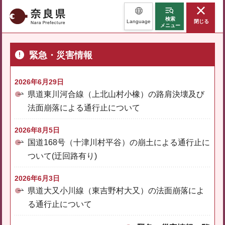
奈良県
検索
Language
閉じる
メニュー
緊急・災害情報
2026年6月29日
県道東川河合線（上北山村小橡）の路肩決壊及び
法面崩落による通行止について
2026年8月5日
国道168号（十津川村平谷）の崩土による通行止に
ついて(迂回路有り)
2026年6月3日
県道大又小川線（東吉野村大又）の法面崩落によ
る通行止について