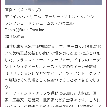
画像：《卓上ランプ》
デザイン: ウィリアム・アーサー・スミス・ベンソン
ランプシェード：ジェームズ・パウエル
Photo ⓒBrain Trust Inc.
20世紀初頭
19世紀末から20世紀初頭にかけて、ヨーロッパ各地にお
いて美術工芸の新しい動きが堰を切ったように起こりま
した。フランスのアール・ヌーヴォー、ドイツのユーゲ
ント・シュティール、オーストリアのウィーン分離派
（セセッション）などですが、アーツ・アンド・クラフ
ツ運動はその先達として位置づけることができるでしょ
う。
アーツ・アンド・クラフツ運動に参加した人材は、画
家・工芸家・建築家・批評家など多士済々です。こうし
たジャンルの枠組みを超えた造形運動は、1920年代、ド