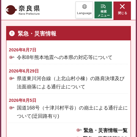
奈良県
検索
Language
閉じる
メニュー
緊急・災害情報
2026年8月7日
令和8年熊本地震への本県の対応等について
2026年6月29日
県道東川河合線（上北山村小橡）の路肩決壊及び
法面崩落による通行止について
2026年8月5日
国道168号（十津川村平谷）の崩土による通行止に
ついて(迂回路有り)
緊急・災害情報一覧