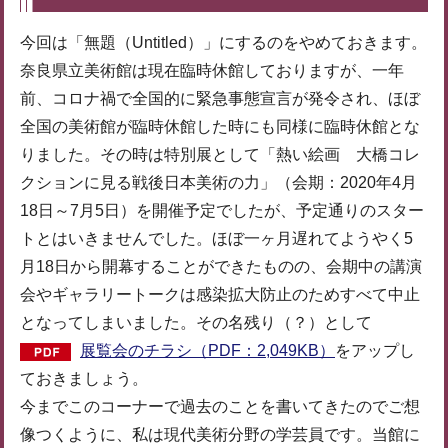
今回は「無題（Untitled）」にするのをやめておきます。
奈良県立美術館は現在臨時休館しておりますが、一年
前、コロナ禍で全国的に緊急事態宣言が発令され、ほぼ
全国の美術館が臨時休館した時にも同様に臨時休館とな
りました。その時は特別展として「熱い絵画 大橋コレ
クションに見る戦後日本美術の力」（会期：2020年4月
18日～7月5日）を開催予定でしたが、予定通りのスター
トとはいきませんでした。ほぼ一ヶ月遅れてようやく5
月18日から開幕することができたものの、会期中の講演
会やギャラリートークは感染拡大防止のためすべて中止
となってしまいました。その名残り（？）として
展覧会のチラシ（PDF：2,049KB）
をアップし
ておきましょう。
今までこのコーナーで過去のことを書いてきたのでご想
像つくように、私は現代美術分野の学芸員です。当館に