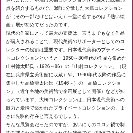
点を紹介するもので、3館に分散した大橋コレクション
が（その一部だけとはいえ）一堂に会するのは「熱い絵
画」展が初めてだったのです。
現代の作家にとって最大の支援は、言うまでもなく作品
が購入されることで、現代美術のサポーターとしてのコ
レクターの役割は重要です。日本現代美術のプライベー
トコレクションというと、1950～80年代の作品を集めた
山村德太郎氏（1926～86）の「山村コレクション」（現
在は兵庫県立美術館に収蔵）や、1990年代以降の作品に
集中した高橋龍太郎氏（1946～）の「高橋コレクショ
ン」（近年各地の美術館で企画展として開催）などが知
られています。大橋コレクションは、日本現代美術への
眼力と愛情で築かれたプライベートコレクションの、ま
さに先駆的存在と言えるでしょう。
そんな展覧会だったのですが、あいにくのコロナ禍で制
約を課された開催になったのは残念です（開催できただ