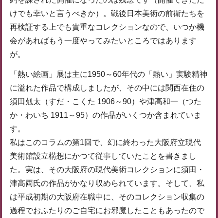
けでも幸いと言うべきか）。戦後日本美術の前衛たちを
再検証する上でも貴重なコレクションなので、いつか機
会があればもう一度やってみたいところではあります
が。
「熱い絵画」展は主に1950～60年代の「熱い」実験精神
に溢れた作品で構成しましたが、その中には関西在住の
須田剋太（すだ・こくた 1906～90）や津高和一（つた
か・わいち 1911～95）の作品がいくつか含まれていま
す。
私はこのコラムの第1回で、幻に終わった大阪府立現代
美術館設立構想にかつて従事していたことを書きまし
た。実は、その大阪府の現代美術コレクションに須田・
津高両氏の作品がかなり収められています。そして、私
は平成初期の大阪府在職中に、そのコレクション収集の
過程でおふたりのご自宅にお邪魔したこともあったので