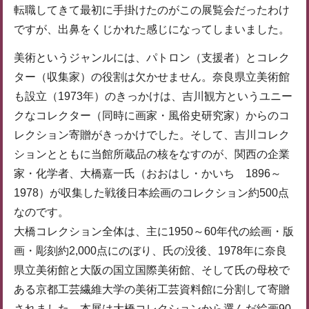
転職してきて最初に手掛けたのがこの展覧会だったわけ
ですが、出鼻をくじかれた感じになってしまいました。
美術というジャンルには、パトロン（支援者）とコレク
ター（収集家）の役割は欠かせません。奈良県立美術館
も設立（1973年）のきっかけは、吉川観方というユニー
クなコレクター（同時に画家・風俗史研究家）からのコ
レクション寄贈がきっかけでした。そして、吉川コレク
ションとともに当館所蔵品の核をなすのが、関西の企業
家・化学者、大橋嘉一氏（おおはし・かいち 1896～
1978）が収集した戦後日本絵画のコレクション約500点
なのです。
大橋コレクション全体は、主に1950～60年代の絵画・版
画・彫刻約2,000点にのぼり、氏の没後、1978年に奈良
県立美術館と大阪の国立国際美術館、そして氏の母校で
ある京都工芸繊維大学の美術工芸資料館に分割して寄贈
されました。本展は大橋コレクションから選んだ絵画90