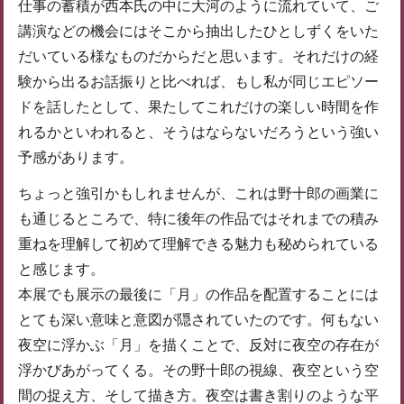
仕事の蓄積が西本氏の中に大河のように流れていて、ご
講演などの機会にはそこから抽出したひとしずくをいた
だいている様なものだからだと思います。それだけの経
験から出るお話振りと比べれば、もし私が同じエピソー
ドを話したとして、果たしてこれだけの楽しい時間を作
れるかといわれると、そうはならないだろうという強い
予感があります。
ちょっと強引かもしれませんが、これは野十郎の画業に
も通じるところで、特に後年の作品ではそれまでの積み
重ねを理解して初めて理解できる魅力も秘められている
と感じます。
本展でも展示の最後に「月」の作品を配置することには
とても深い意味と意図が隠されていたのです。何もない
夜空に浮かぶ「月」を描くことで、反対に夜空の存在が
浮かびあがってくる。その野十郎の視線、夜空という空
間の捉え方、そして描き方。夜空は書き割りのような平