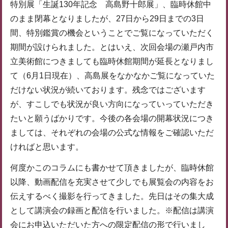
特別展「生誕130年記念 高島野十郎展」、臨時休館中
のまま閉幕となりましたが、27日から29日までの3日
間、特別鑑賞の機会ということでご覧になっていただく
期間が設けられました。とはいえ、次回会場の瀬戸内市
立美術館につきましても臨時休館期間が延長となりまし
て（6月1日現在）、高島展をなかなかご覧になっていた
だけない状況が続いております。残念ではございます
が、すこしでも状況が良い方向になっていっていただき
たいと願うばかりです。今後の各会場の開幕状況につき
ましては、それぞれの会場の公式な情報をご確認いただ
ければと思います。
何度かこのコラムにも書かせて頂きましたが、臨時休館
以降、動画配信を充実させて少しでも展覧会の内容をお
伝えするべく撮影を行ってきました。先日はその集大成
として講演会の録画と配信を行いました。※配信は講演
会にお申込いただいた方への限定配信の形で行いまし