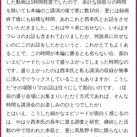
した動画は1時間程度でしたので、余計な段取りの時間
を除いても本編のご講演の後で更に数10分、更には録画
終了後にも結構な時間、あれこれと西本氏とお話をさせ
ていただきました。これは中々表に出せない、いわばオ
フレコのお話も含まれておりましたが、何故表に出せな
いのにこのお話をしたかというと、これがとてもよくあ
ることで、この時間が本編に勝るとも劣らない位、面白
いエピソードたっぷりで盛り上がってしまった時間なの
です。盛り上がったのは西本氏と私も講演の収録が無事
に済んでリラックスしていることもありますが、こうし
た“その場限り”のお話は往々にして面白いのです。（従
前の通り会場にお集まりいただく方式であれば、そんな
時間も講演会のお楽しみのひとつでしたが）
とはいえ、こうした細かなエピソードが面白く感じるの
は、やはり西本氏の長年に渡る調査と研究、継続した活
動の中で培われた本筋と、更に髙島野十郎に限らないお