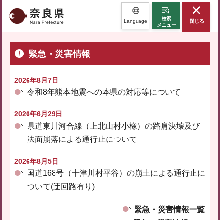
奈良県
検索
Language
閉じる
メニュー
緊急・災害情報
2026年8月7日
令和8年熊本地震への本県の対応等について
2026年6月29日
県道東川河合線（上北山村小橡）の路肩決壊及び
法面崩落による通行止について
2026年8月5日
国道168号（十津川村平谷）の崩土による通行止に
ついて(迂回路有り)
緊急・災害情報一覧