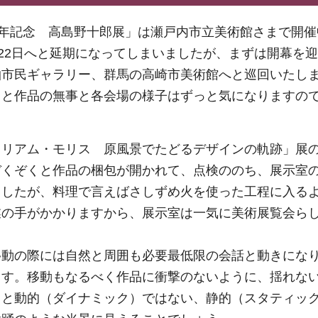
0年記念 高島野十郎展」は瀬戸内市立美術館さまで開
月22日へと延期になってしまいましたが、まずは開幕を
柏市民ギャラリー、群馬の高崎市美術館へと巡回いたし
ると作品の無事と各会場の様子はずっと気になりますの
ィリアム・モリス 原風景でたどるデザインの軌跡」展
ぞくぞくと作品の梱包が開かれて、点検ののち、展示室
ましたが、料理で言えばさしずめ火を使った工程に入る
業の手がかかりますから、展示室は一気に美術展覧会ら
移動の際には自然と周囲も必要最低限の会話と動きにな
ます。移動もなるべく作品に衝撃のないように、揺れな
っと動的（ダイナミック）ではない、静的（スタティッ