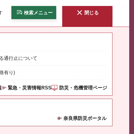
す
検索
メニュー
閉じる
る通行止について
路有り)
覧
緊急・災害情報RSS
防災・危機管理ページ
奈良県防災ポータル