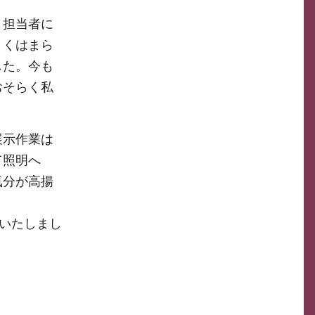
う担当者に
まくはまら
した。今も
おそらく私
展示作業は
て照明へ
気分が高揚
チいたしまし
。