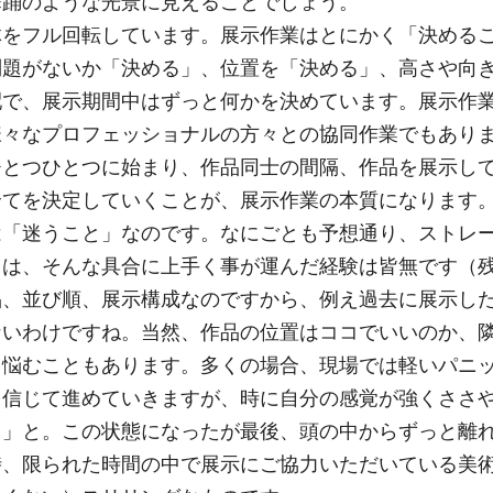
舞踊のような光景に見えることでしょう。
体をフル回転しています。展示作業はとにかく「決める
問題がないか「決める」、位置を「決める」、高さや向
配で、展示期間中はずっと何かを決めています。展示作
様々なプロフェッショナルの方々との協同作業でもあり
ひとつひとつに始まり、作品同士の間隔、作品を展示し
全てを決定していくことが、展示作業の本質になります
は「迷うこと」なのです。なにごとも予想通り、ストレ
ては、そんな具合に上手く事が運んだ経験は皆無です（
品、並び順、展示構成なのですから、例え過去に展示し
ないわけですね。当然、作品の位置はココでいいのか、
ら悩むこともあります。多くの場合、現場では軽いパニ
を信じて進めていきますが、時に自分の感覚が強くささ
？」と。この状態になったが最後、頭の中からずっと離
時、限られた時間の中で展示にご協力いただいている美