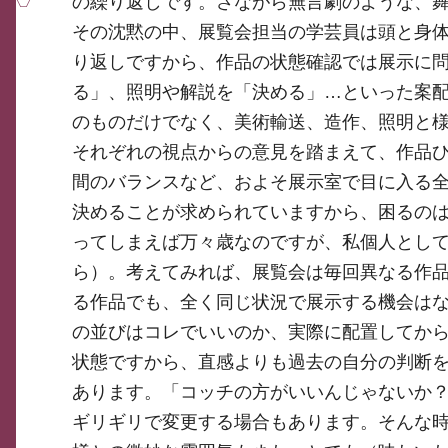
の繰り返しです。さながら無言劇のような、
その沈黙の中、展覧会担当の学芸員は頭と身
り返しですから、作品の状態確認では展示に
る」、照明や解説を「決める」…といった案
のものだけでなく、美術輸送、造作、照明と
それぞれの視点からの意見を踏まえて、作品
間のバランスなど、およそ展示室で目に入る
決めることが求められていますから、困るの
ってしまえば万々歳なのですが、私個人とし
ら）。考えてみれば、展覧会は毎回異なる作
る作品でも、全く同じ状況で展示する機会は
の並びはコレでいいのか、実際に配置してか
状態ですから、直感よりも過去の自分の判断
あります。「コッチの方がいいんじゃないか
ギリギリで変更する場合もあります。そんな