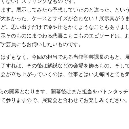
たくない）スリリングなものです。
ります。展示してみたら予想していたのと違った、とい
が大きかった、ケースとサイズが合わない！展示具がう
など。思い出すだけで冷や汗をかくようなこともありま
展示そのものにまつわる悲喜こもごものエピソードは、
ば学芸員にもお伺いしたいものです。
るはずもなく、今回の担当である当館学芸課長のもと、
完了すれば、その後は解説などの会場を飾るもの、そし
覧会が立ち上がっていくのは、仕事とはいえ毎回とても
からの開幕となります。開幕後はまた担当をバトンタッ
して参りますので、展覧会と合わせてお楽しみください