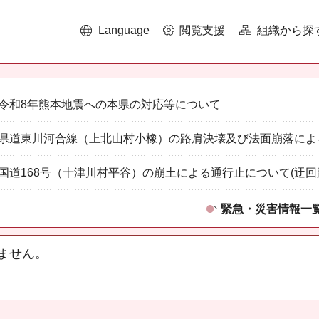
Language
閲覧支援
組織から探
令和8年熊本地震への本県の対応等について
県道東川河合線（上北山村小橡）の路肩決壊及び法面崩落によ
国道168号（十津川村平谷）の崩土による通行止について(迂回
緊急・災害情報一
ません。