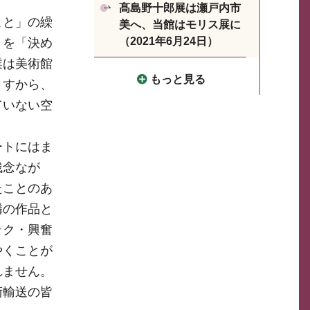
髙島野十郎展は瀬戸内市
こと」の繰
美へ、当館はモリス展に
（2021年6月24日）
きを「決め
業は美術館
もっと見る
ますから、
ていない空
。
ートにはま
残念なが
たことのあ
隣の作品と
ック・興奮
やくことが
れません。
術輸送の皆