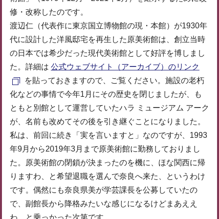
修・改称したのです。
渡辺仁（代表作に東京国立博物館の現・本館）が1930年
代に設計した洋風邸宅を再生した原美術館は、創立当時
の日本では希少だった現代美術館として好評を博しまし
た。詳細は
公式ウェブサイト（アーカイブ）のリンク
を貼っておきますので、ご覧ください。施設の老朽
化などの事情で今年1月にその歴史を閉じましたが、も
ともと別館として運営していたハラ ミュージアム アーク
が、名前も改めてその後を引き継ぐことになりました。
私は、前回に続き「実を言いますと」なのですが、1993
年9月から2019年3月まで原美術館に勤務しておりまし
た。原美術館の閉鎖が決まったのを機に、ほな関西に帰
りますわ、と希望退職を選んで奈良へ来た、というわけ
です。偶然にも奈良県美が学芸課長を公募していたの
で、副館長から降格みたいな感じになるけどまあええ
わ、と乗っかった次第です。