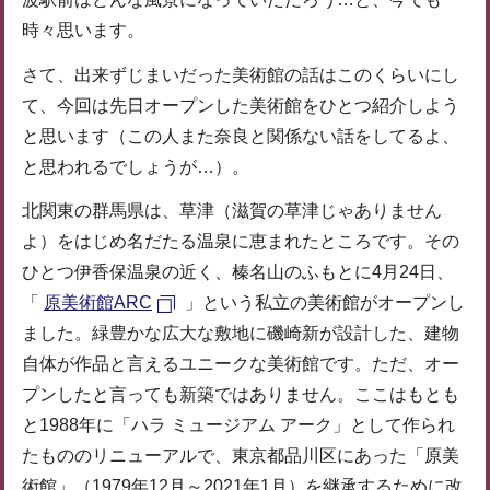
時々思います。
さて、出来ずじまいだった美術館の話はこのくらいにし
て、今回は先日オープンした美術館をひとつ紹介しよう
と思います（この人また奈良と関係ない話をしてるよ、
と思われるでしょうが…）。
北関東の群馬県は、草津（滋賀の草津じゃありません
よ）をはじめ名だたる温泉に恵まれたところです。その
ひとつ伊香保温泉の近く、榛名山のふもとに4月24日、
「
原美術館ARC
」という私立の美術館がオープンし
ました。緑豊かな広大な敷地に磯崎新が設計した、建物
自体が作品と言えるユニークな美術館です。ただ、オー
プンしたと言っても新築ではありません。ここはもとも
と1988年に「ハラ ミュージアム アーク」として作られ
たもののリニューアルで、東京都品川区にあった「原美
術館」（1979年12月～2021年1月）を継承するために改