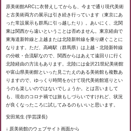
原美術館ARCに衣替えしてからも、今まで通り現代美術
と古美術両方の展示は引き続き行っています（東京にあ
った常設展示も群馬に引っ越したり）。あいにく、北関
東は関西から遠いということは否めません。東京経由で
東海道新幹線と上越または北陸新幹線を乗り継ぐことに
なります。ただ、高崎駅（群馬県）は上越・北陸新幹線
の分岐・合流駅なので、関西からはあえて遠回りに行く
北陸経由の方法もあります。北陸には金沢21世紀美術館
や富山県美術館といった見ごたえのある美術館も複数あ
りますので、ゆっくり時間をかけて現代美術館巡りとい
うのも楽しいのではないでしょうか。とは言いまして
も、現在のコロナ禍では旅もしづらいですけれど、状況
が良くなったころに試してみるのもいいと思います。
安田篤生 (学芸課長)
↓ 原美術館のウェブサイト画面から