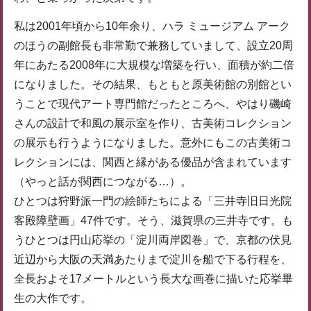
私は2001年頃から10年余り、ハラ ミュージアム アーク
のほうの副館長も非常勤で兼務していまして、設立20周
年にあたる2008年に大規模な増築を行い、面積が約二倍
になりました。その結果、もともと原美術館の別館とい
うことで現代アート専門館だったところへ、やはり磯崎
さんの設計で和風の展示室を作り、古美術コレクション
の展示も行うようになりました。意外にもこの古美術コ
レクションには、関西と縁がある優品が含まれています
（やっと話が関西につながる…）。
ひとつは狩野派一門の絵師たちによる「三井寺旧日光院
客殿障壁画」47件です。そう、滋賀県の三井寺です。も
うひとつは円山応挙の「淀川両岸図巻」で、京都の伏見
近辺から大阪の天満あたりまで淀川を船で下る行程を、
全長およそ17メートルという長大な画巻に描いた応挙畢
生の大作です。