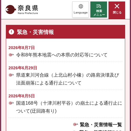
奈良県
検索
Language
閉じる
メニュー
緊急・災害情報
2026年8月7日
令和8年熊本地震への本県の対応等について
2026年6月29日
県道東川河合線（上北山村小橡）の路肩決壊及び
法面崩落による通行止について
2026年8月5日
国道168号（十津川村平谷）の崩土による通行止に
ついて(迂回路有り)
緊急・災害情報一覧