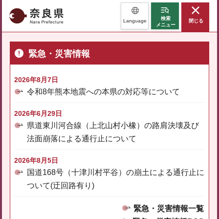
奈良県
検索
Language
閉じる
メニュー
緊急・災害情報
2026年8月7日
令和8年熊本地震への本県の対応等について
2026年6月29日
県道東川河合線（上北山村小橡）の路肩決壊及び
法面崩落による通行止について
2026年8月5日
国道168号（十津川村平谷）の崩土による通行止に
ついて(迂回路有り)
緊急・災害情報一覧