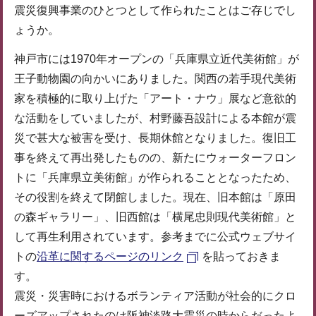
震災復興事業のひとつとして作られたことはご存じでし
ょうか。
神戸市には1970年オープンの「兵庫県立近代美術館」が
王子動物園の向かいにありました。関西の若手現代美術
家を積極的に取り上げた「アート・ナウ」展など意欲的
な活動をしていましたが、村野藤吾設計による本館が震
災で甚大な被害を受け、長期休館となりました。復旧工
事を終えて再出発したものの、新たにウォーターフロン
トに「兵庫県立美術館」が作られることとなったため、
その役割を終えて閉館しました。現在、旧本館は「原田
の森ギャラリー」、旧西館は「横尾忠則現代美術館」と
して再生利用されています。参考までに公式ウェブサイ
トの
沿革に関するページのリンク
を貼っておきま
す。
震災・災害時におけるボランティア活動が社会的にクロ
ーズアップされたのは阪神淡路大震災の時からだったよ