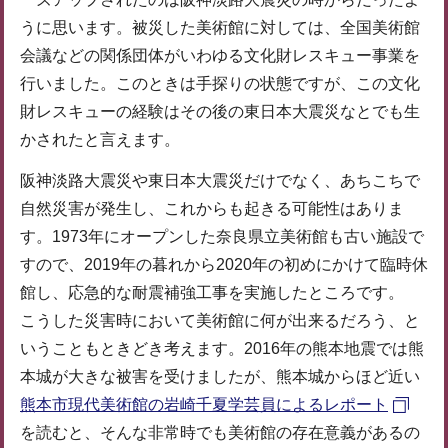
うに思います。被災した美術館に対しては、全国美術館
会議などの関係団体がいわゆる文化財レスキュー事業を
行いました。このときは手探りの状態ですが、この文化
財レスキューの経験はその後の東日本大震災なとでも生
かされたと言えます。
阪神淡路大震災や東日本大震災だけでなく、あちこちで
自然災害が発生し、これからも起きる可能性はありま
す。1973年にオープンした奈良県立美術館も古い施設で
すので、2019年の暮れから2020年の初めにかけて臨時休
館し、応急的な耐震補強工事を実施したところです。
こうした災害時において美術館に何が出来るだろう、と
いうこともときどき考えます。2016年の熊本地震では熊
本城が大きな被害を受けましたが、熊本城からほど近い
熊本市現代美術館の岩崎千夏学芸員によるレポート
を読むと、そんな非常時でも美術館の存在意義があるの