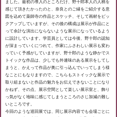
ました。最初の導入のところだけ、野十郎本人の人柄を
感じて頂きたかったのと、奈良とのご縁をご紹介する意
図を込めて薬師寺の作品とスケッチ、そして画材をピッ
クアップしていますが、その後の構成は展示が作品にと
って余計な演出にならないような展示になっているよう
に設計しています。学芸員としては今後、野十郎の認知
が深まっていくにつれて、作家にふさわしい展示も変わ
っていく予感がしていますが、野十郎のような静かでス
トイックな作品は、少しでも外連味のある展示をしてし
まうと、かえって作品が奥に引っ込んでいってしまう様
なことにもなりますので、こちらもストイックな展示で
取り組まないと作品の魅力をお伝えできないことになり
かねず、その点、展示空間として楽しい展示室と、飾り
っ気がなく地味に感じてしまうところのさじ加減の難し
いところです。
今回のような巡回展では、同じ展示内容でも会場ごとに