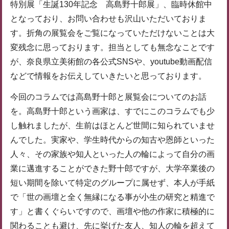
特別展「生誕130年記念 高島野十郎展」、臨時休館中
となっており、お問い合わせも沢山いただいておりま
す。折角の展覧会をご覧になっていただけないことは大
変残念に思っております。担当としても無念なことです
が、奈良県立美術館の各公式SNSや、youtube動画配信
などで情報をお伝えしていきたいと思っております。
今回のコラムでは高島野十郎と展覧会についてのお話
を。高島野十郎という画家は、すでにこのコラムでも少
し触れましたが、生前はほとんど世間に知られていませ
んでした。実家や、学生時代からの知古や恩師といった
人々、その家族や知人といった人の輪によって自分の画
業に邁進することができた野十郎ですが、大学卒業後の
短い期間を除いて特定のグループに属せず、本人が手紙
で「世の画壇と全く無縁になる事が小生の研究と精進で
す」と書くぐらいですので、画壇や他の作家に積極的に
関わることも避け、先に挙げた友人、知人の輪を超えて