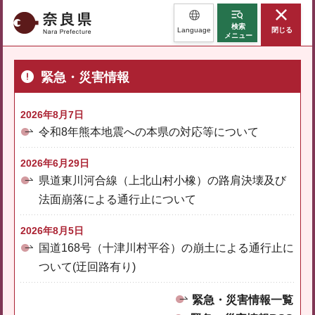
奈良県
検索
Language
閉じる
メニュー
緊急・災害情報
2026年8月7日
令和8年熊本地震への本県の対応等について
2026年6月29日
県道東川河合線（上北山村小橡）の路肩決壊及び
法面崩落による通行止について
2026年8月5日
国道168号（十津川村平谷）の崩土による通行止に
ついて(迂回路有り)
緊急・災害情報一覧