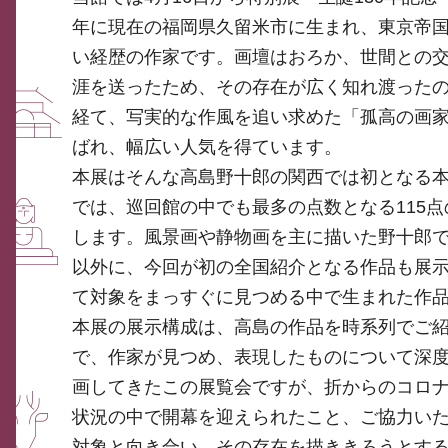
年に現在の福岡県久留米市に生まれ、東京帝
い経歴の作家です。画壇はおろか、世間との
涯を送ったため、その存在が広く知れ渡った
経て、写実的な作風を追い求めた「孤高の画
ばれ、幅広い人気を得ています。
本展はそんな高島野十郎の関西では初となる本
では、巡回館の中でも最多の点数となる115
します。風景画や静物画を主に描いた野十郎
以外に、今回が初の全国紹介となる作品も展
て対象をまっすぐに見つめる中で生まれた作
本展の展示構成は、高島の作品を時系列でご
で、作家が見つめ、表現したものについて深
画してきたこの展覧会ですが、折からのコロ
状況の中で開幕を迎えられたこと、ご協力い
対象と向き合い、その存在を描ききろうとす