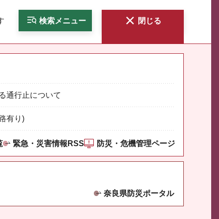
す
検索
メニュー
閉じる
る通行止について
路有り)
覧
緊急・災害情報RSS
防災・危機管理ページ
奈良県防災ポータル