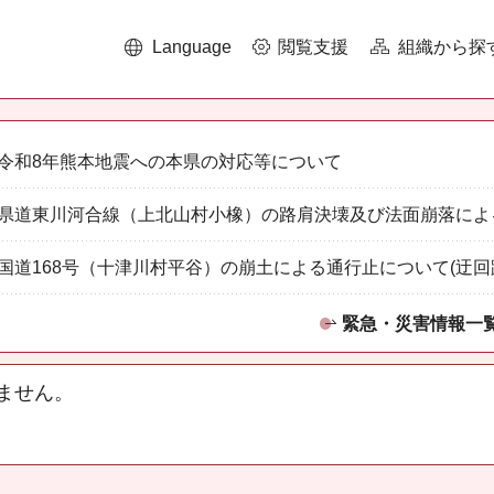
Language
閲覧支援
組織から探
令和8年熊本地震への本県の対応等について
県道東川河合線（上北山村小橡）の路肩決壊及び法面崩落によ
国道168号（十津川村平谷）の崩土による通行止について(迂回
緊急・災害情報一
ません。