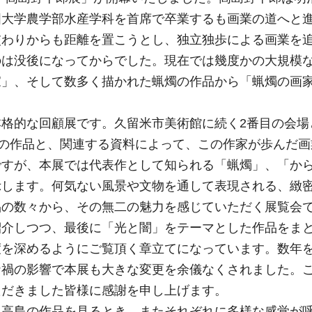
国大学農学部水産学科を首席で卒業するも画業の道へと
交わりからも距離を置こうとし、独立独歩による画業を
のは没後になってからでした。現在では幾度かの大規模
家」、そして数多く描かれた蝋燭の作品から「蝋燭の画
格的な回顧展です。久留米市美術館に続く2番目の会場
点の作品と、関連する資料によって、この作家が歩んだ
ですが、本展では代表作として知られる「蝋燭」、「か
示します。何気ない風景や文物を通して表現される、緻
品の数々から、その無二の魅力を感じていただく展覧会
紹介しつつ、最後に「光と闇」をテーマとした作品をま
度を深めるようにご覧頂く章立てになっています。数年
ナ禍の影響で本展も大きな変更を余儀なくされました。
ただきました皆様に感謝を申し上げます。
る高島の作品を見るとき、またそれぞれに多様な感覚が