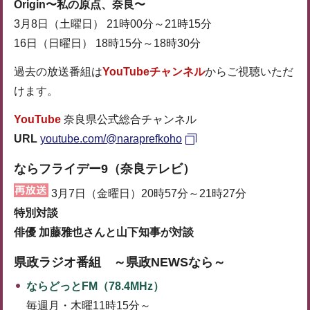
Origin〜私の原点、奈良〜
3月8日（土曜日） 21時00分～21時15分
16日（日曜日） 18時15分～18時30分
過去の放送番組は
YouTubeチャンネル
からご視聴いただ
けます。
YouTube
奈良県公式総合チャンネル
URL
youtube.com/@naraprefkoho
ならフライデー9（奈良テレビ）
3月7日（金曜日）20時57分～21時27分
特別対談
俳優 加藤雅也さんと山下知事が対談
県政ラジオ番組 ～県政NEWSなら～
ならどっとFM（78.4MHz）
毎週月・木曜11時15分～