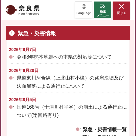
奈良県
検索
Language
閉じる
メニュー
緊急・災害情報
2026年8月7日
令和8年熊本地震への本県の対応等について
2026年6月29日
県道東川河合線（上北山村小橡）の路肩決壊及び
法面崩落による通行止について
2026年8月5日
国道168号（十津川村平谷）の崩土による通行止に
ついて(迂回路有り)
緊急・災害情報一覧