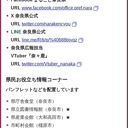
URL
www.facebook.com/office.pref.nara
X 奈良県公式
URL
twitter.com/narakencyou
LINE
奈良県公式
URL
line.me/R/ti/p/%40688bjyqz
奈良県広報担当
VTuber『奈々鹿』
URL
twitter.com/Vtuber_nanaka
県民お役立ち情報コーナー
パンフレットなどを配置しています
県庁舎食堂（奈良市）
県立図書情報館（奈良市）★
県産業会館（大和高田市）★
市町村会館（橿原市）