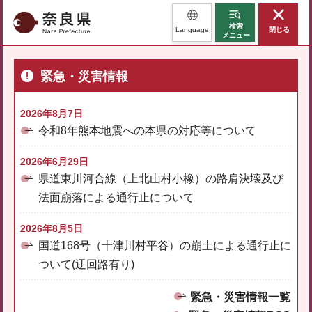
奈良県
検索
Language
閉じる
メニュー
緊急・災害情報
2026年8月7日
令和8年熊本地震への本県の対応等について
2026年6月29日
県道東川河合線（上北山村小橡）の路肩決壊及び
法面崩落による通行止について
2026年8月5日
国道168号（十津川村平谷）の崩土による通行止に
ついて(迂回路有り)
緊急・災害情報一覧