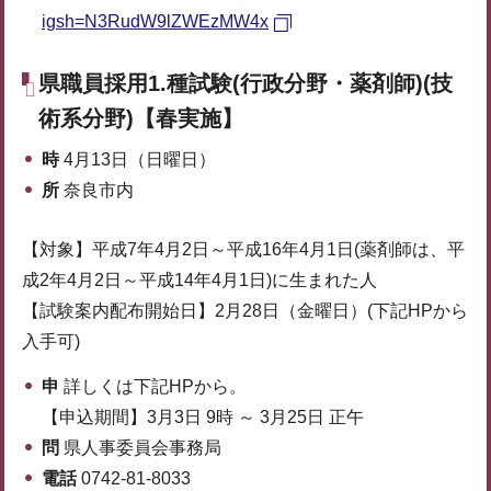
igsh=N3RudW9lZWEzMW4x
県職員採用1.種試験(行政分野・薬剤師)(技
術系分野)【春実施】
時
4月13日（日曜日）
所
奈良市内
【対象】平成7年4月2日～平成16年4月1日(薬剤師は、平
成2年4月2日～平成14年4月1日)に生まれた人
【試験案内配布開始日】2月28日（金曜日）(下記HPから
入手可)
申
詳しくは下記HPから。
【申込期間】3月3日 9時 ～ 3月25日 正午
問
県人事委員会事務局
電話
0742-81-8033