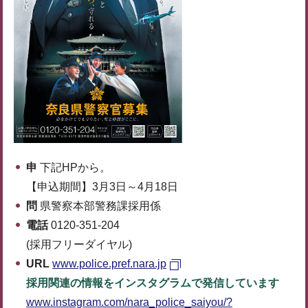
申
下記HPから。
【申込期間】3月3日～4月18日
問
県警察本部警務課採用係
電話
0120-351-204
(採用フリーダイヤル)
URL
www.police.pref.nara.jp
採用関連の情報をインスタグラムで発信しています
www.instagram.com/nara_police_saiyou/?