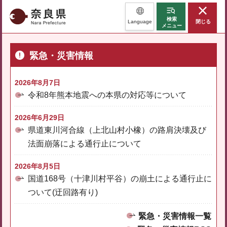
奈良県
検索
Language
閉じる
メニュー
緊急・災害情報
2026年8月7日
令和8年熊本地震への本県の対応等について
2026年6月29日
県道東川河合線（上北山村小橡）の路肩決壊及び
法面崩落による通行止について
2026年8月5日
国道168号（十津川村平谷）の崩土による通行止に
ついて(迂回路有り)
緊急・災害情報一覧