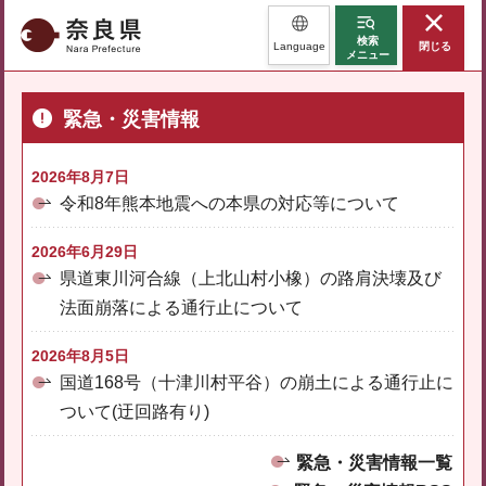
奈良県
検索
Language
閉じる
メニュー
緊急・災害情報
2026年8月7日
令和8年熊本地震への本県の対応等について
2026年6月29日
県道東川河合線（上北山村小橡）の路肩決壊及び
法面崩落による通行止について
2026年8月5日
国道168号（十津川村平谷）の崩土による通行止に
ついて(迂回路有り)
緊急・災害情報一覧