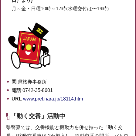
日）より)
月～金・日曜10時～17時(水曜交付は〜19時)
問
県旅券事務所
電話
0742-35-8601
URL
www.pref.nara.jp/18114.htm
「動く交番」活動中
県警察では、交番機能と機動力を併せ持った「動く交
番」(移動交番車)を2台導入し、移動交番の開所、パトロ