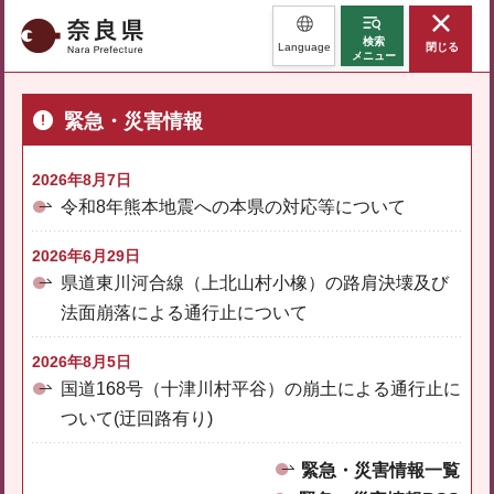
奈良県
検索
Language
閉じる
メニュー
緊急・災害情報
2026年8月7日
令和8年熊本地震への本県の対応等について
2026年6月29日
県道東川河合線（上北山村小橡）の路肩決壊及び
法面崩落による通行止について
2026年8月5日
国道168号（十津川村平谷）の崩土による通行止に
ついて(迂回路有り)
緊急・災害情報一覧