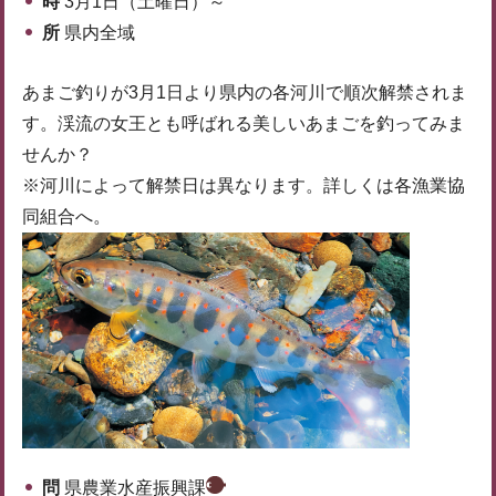
時
3月1日（土曜日）～
所
県内全域
あまご釣りが3月1日より県内の各河川で順次解禁されま
す。渓流の女王とも呼ばれる美しいあまごを釣ってみま
せんか？
※河川によって解禁日は異なります。詳しくは各漁業協
同組合へ。
問
県農業水産振興課