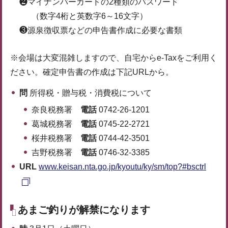
❷マイナンバーカードの2種類のパスワード
（数字4桁と英数字6～16文字）
❸源泉徴収票などの申告書作成に必要な書類
※会場は大変混雑しますので、自宅からe-Taxをご利用く
ださい。確定申告書の作成は下記URLから。
問
所得税・贈与税・消費税について
奈良税務署
電話
0742-26-1201
葛城税務署
電話
0745-22-2721
桜井税務署
電話
0744-42-3501
吉野税務署
電話
0746-32-3385
URL
www.keisan.nta.go.jp/kyoutu/ky/sm/top?#bsctrl
あまご釣りが解禁になります