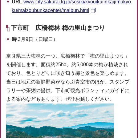
URL
www.city.sakurai.lg.jp/sosiki/kyouikuiinkaijimukyo
ku/maizoubunkacenter/maibun.html
下市町 広橋梅林 梅の里山まつり
時
3月9日（日曜日）
奈良県三大梅林の一つ、広橋梅林で「梅の里山まつり」
を開催します。面積約25ha、約5,000本の梅が植栽され
ており、色とりどりに咲き匂う梅と景色を楽しめます。
当日は地元の新鮮野菜がならぶ青空市のほか、スタンプ
ラリーや茶粥の提供、下市町観光ボランティアガイドに
よる案内などもあります。ぜひお越しください。