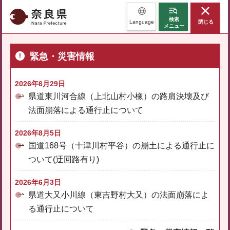
奈良県
検索
Language
閉じる
メニュー
緊急・災害情報
2026年6月29日
県道東川河合線（上北山村小橡）の路肩決壊及び
法面崩落による通行止について
2026年8月5日
国道168号（十津川村平谷）の崩土による通行止に
ついて(迂回路有り)
2026年6月3日
県道大又小川線（東吉野村大又）の法面崩落によ
る通行止について