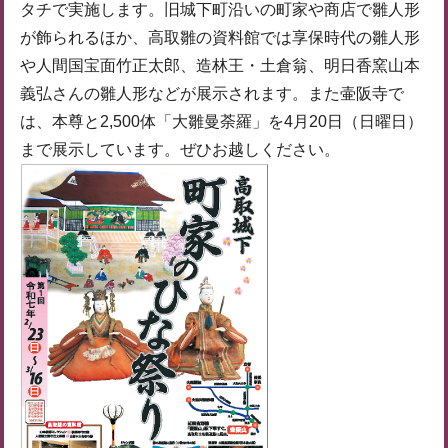
タチで実施します。旧城下町沿いの町家や商店で雛人形
が飾られるほか、高取雛の資料館では享保時代の雛人形
や人間国宝面竹正太郎、造林王・土倉翁、明日香窯山本
義弘さんの雛人形などが展示されます。また壷阪寺で
は、本尊と2,500体「大雛曼荼羅」を4月20日（日曜日）
まで展示しています。ぜひお越しください。