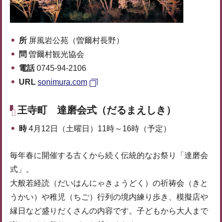
所
屏風岩公苑（曽爾村長野）
問
曽爾村観光協会
電話
0745-94-2106
URL
sonimura.com
王寺町 達磨会式（だるまえしき）
時
4月12日（土曜日）11時～16時（予定）
毎年春に開催する古くから続く伝統的なお祭り「達磨会
式」。
大般若経読（だいはんにゃきょうどく）の祈祷会（きと
うかい）や稚児（ちご）行列の境内練り歩き、模擬店や
縁日など盛りだくさんの内容です。子どもから大人まで