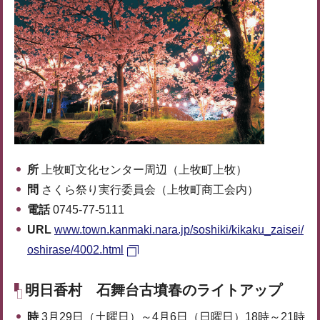
所
上牧町文化センター周辺（上牧町上牧）
問
さくら祭り実行委員会（上牧町商工会内）
電話
0745-77-5111
URL
www.town.kanmaki.nara.jp/soshiki/kikaku_zaisei/
oshirase/4002.html
明日香村 石舞台古墳春のライトアップ
時
3月29日（土曜日）～4月6日（日曜日）18時～21時