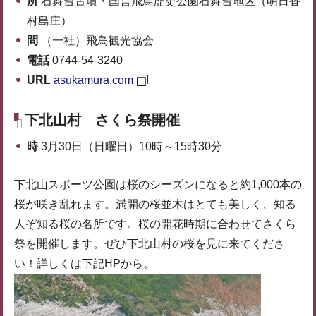
所
石舞台古墳・国営飛鳥歴史公園石舞台地区（明日香
村島庄）
問
（一社）飛鳥観光協会
電話
0744-54-3240
URL
asukamura.com
下北山村 さくら祭開催
時
3月30日（日曜日）10時～15時30分
下北山スポーツ公園は桜のシーズンになると約1,000本の
桜が咲き乱れます。満開の桜並木はとても美しく、知る
人ぞ知る桜の名所です。桜の開花時期に合わせてさくら
祭を開催します。ぜひ下北山村の桜を見に来てくださ
い！詳しくは下記HPから。