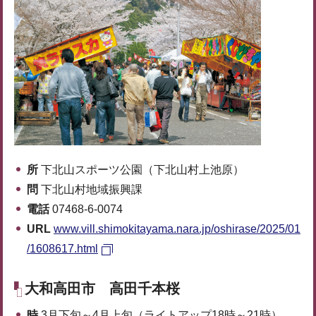
所
下北山スポーツ公園（下北山村上池原）
問
下北山村地域振興課
電話
07468-6-0074
URL
www.vill.shimokitayama.nara.jp/oshirase/2025/01
/1608617.html
大和高田市 高田千本桜
時
3月下旬～4月上旬（ライトアップ18時～21時）