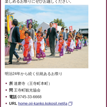
楽しめるお祭りにぜひお越しください。
明治24年から続く伝統あるお祭り
所
達磨寺（王寺町本町）
問
王寺町観光協会
電話
0745-33-6668
URL
home.oji-kanko.kokosil.net/ja