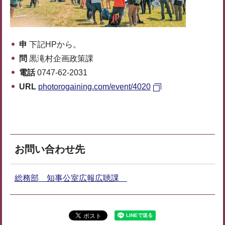
申
下記HPから。
問
黒滝村企画政策課
電話
0747-62-2031
URL
photorogaining.com/event/4020
お問い合わせ先
総務部 知事公室広報広聴課