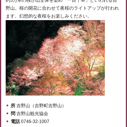
約3万本の桜が山全体を染め「一目千本」といわれる吉
野山。桜の開花に合わせて夜桜のライトアップが行われ
ます。幻想的な夜桜をお楽しみください。
所
吉野山（吉野町吉野山）
問
吉野山観光協会
電話
0746-32-1007