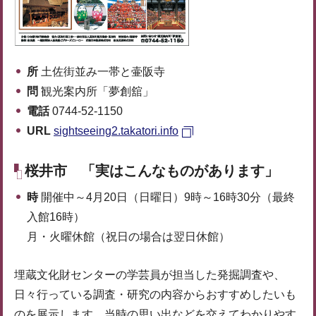
所
土佐街並み一帯と壷阪寺
問
観光案内所「夢創舘」
電話
0744-52-1150
URL
sightseeing2.takatori.info
桜井市 「実はこんなものがあります」
時
開催中～4月20日（日曜日）9時～16時30分（最終
入館16時）
月・火曜休館（祝日の場合は翌日休館）
埋蔵文化財センターの学芸員が担当した発掘調査や、
日々行っている調査・研究の内容からおすすめしたいも
のを展示します。当時の思い出などを交えてわかりやす