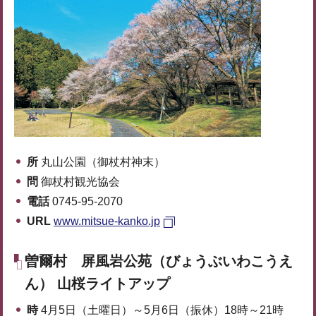
所
丸山公園（御杖村神末）
問
御杖村観光協会
電話
0745-95-2070
URL
www.mitsue-kanko.jp
曽爾村 屏風岩公苑（びょうぶいわこうえ
ん） 山桜ライトアップ
時
4月5日（土曜日）～5月6日（振休）18時～21時