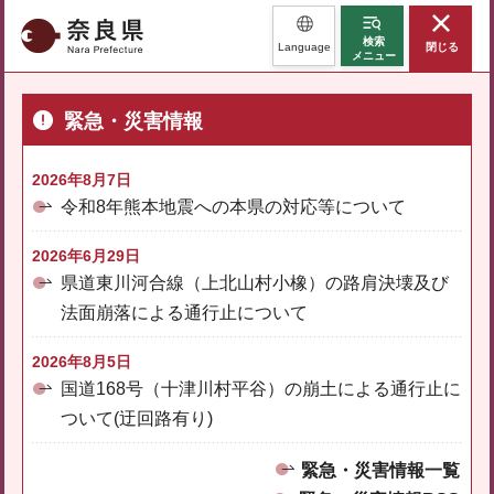
奈良県
検索
Language
閉じる
メニュー
緊急・災害情報
2026年8月7日
令和8年熊本地震への本県の対応等について
2026年6月29日
県道東川河合線（上北山村小橡）の路肩決壊及び
法面崩落による通行止について
2026年8月5日
国道168号（十津川村平谷）の崩土による通行止に
ついて(迂回路有り)
緊急・災害情報一覧