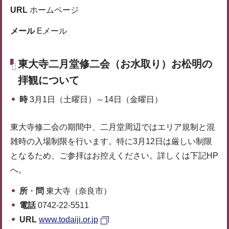
URL
ホームページ
メール
Eメール
東大寺二月堂修二会（お水取り）お松明の
拝観について
時
3月1日（土曜日）～14日（金曜日）
東大寺修二会の期間中、二月堂周辺ではエリア規制と混
雑時の入場制限を行います。特に3月12日は厳しい制限
となるため、ご参拝はお控えください。詳しくは下記HP
へ。
所
・
問
東大寺（奈良市）
電話
0742-22-5511
URL
www.todaiji.or.jp