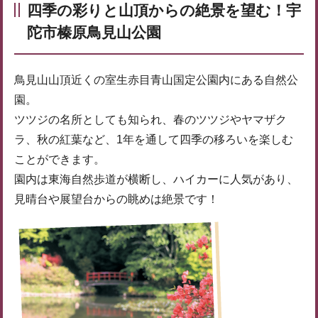
四季の彩りと山頂からの絶景を望む！宇
陀市榛原鳥見山公園
鳥見山山頂近くの室生赤目青山国定公園内にある自然公
園。
ツツジの名所としても知られ、春のツツジやヤマザク
ラ、秋の紅葉など、1年を通して四季の移ろいを楽しむ
ことができます。
園内は東海自然歩道が横断し、ハイカーに人気があり、
見晴台や展望台からの眺めは絶景です！