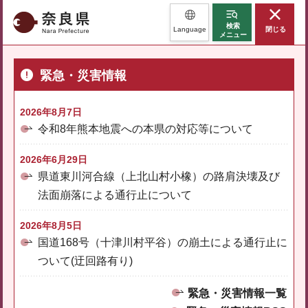
奈良県
検索
Language
閉じる
メニュー
緊急・災害情報
2026年8月7日
令和8年熊本地震への本県の対応等について
2026年6月29日
県道東川河合線（上北山村小橡）の路肩決壊及び
法面崩落による通行止について
2026年8月5日
国道168号（十津川村平谷）の崩土による通行止に
ついて(迂回路有り)
緊急・災害情報一覧