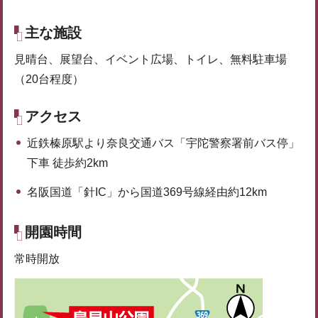
主な施設
見晴台、展望台、イベント広場、トイレ、無料駐車場
（20台程度）
アクセス
近鉄榛原駅より奈良交通バス「宇陀警察署前バス停」
下車 徒歩約2km
名阪国道「針IC」から国道369号線経由約12km
開園時間
常時開放