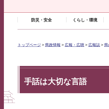
防災・安全
くらし・環境
トップページ
>
県政情報
>
広報・広聴
>
広報誌
>
県
手話は大切な言語