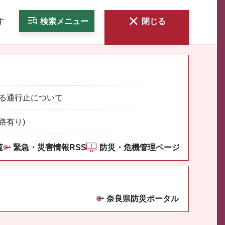
す
検索
メニュー
閉じる
る通行止について
路有り)
覧
緊急・災害情報RSS
防災・危機管理ページ
奈良県防災ポータル