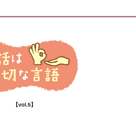
【vol.5】