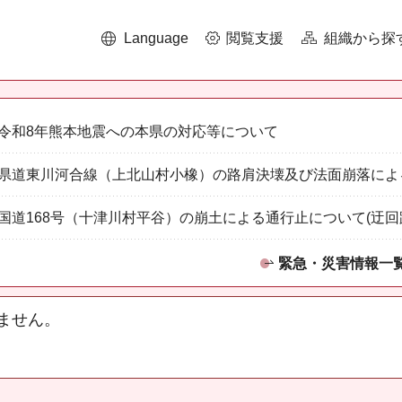
Language
閲覧支援
組織から探
令和8年熊本地震への本県の対応等について
県道東川河合線（上北山村小橡）の路肩決壊及び法面崩落によ
国道168号（十津川村平谷）の崩土による通行止について(迂回
緊急・災害情報一
ません。