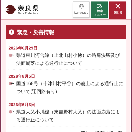
奈良県
検索
Language
閉じる
メニュー
緊急・災害情報
2026年6月29日
県道東川河合線（上北山村小橡）の路肩決壊及び
法面崩落による通行止について
2026年8月5日
国道168号（十津川村平谷）の崩土による通行止に
ついて(迂回路有り)
2026年6月3日
県道大又小川線（東吉野村大又）の法面崩落によ
る通行止について