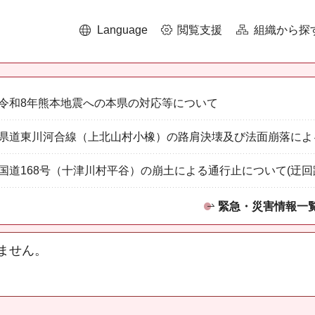
Language
閲覧支援
組織から探
令和8年熊本地震への本県の対応等について
県道東川河合線（上北山村小橡）の路肩決壊及び法面崩落によ
国道168号（十津川村平谷）の崩土による通行止について(迂回
緊急・災害情報一
ません。