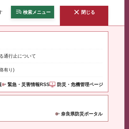
す
検索
メニュー
閉じる
る通行止について
路有り)
覧
緊急・災害情報RSS
防災・危機管理ページ
奈良県防災ポータル