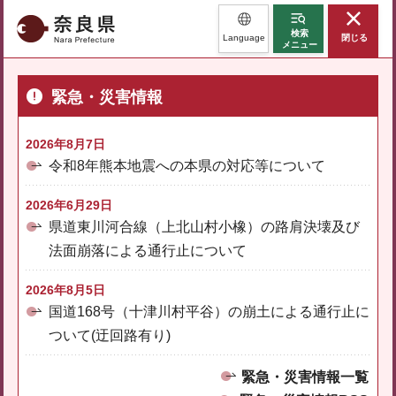
奈良県
検索
Language
閉じる
メニュー
緊急・災害情報
2026年8月7日
令和8年熊本地震への本県の対応等について
2026年6月29日
県道東川河合線（上北山村小橡）の路肩決壊及び
法面崩落による通行止について
2026年8月5日
国道168号（十津川村平谷）の崩土による通行止に
ついて(迂回路有り)
緊急・災害情報一覧