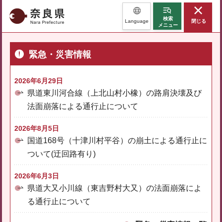
奈良県
検索
Language
閉じる
メニュー
緊急・災害情報
2026年6月29日
県道東川河合線（上北山村小橡）の路肩決壊及び
法面崩落による通行止について
2026年8月5日
国道168号（十津川村平谷）の崩土による通行止に
ついて(迂回路有り)
2026年6月3日
県道大又小川線（東吉野村大又）の法面崩落によ
る通行止について