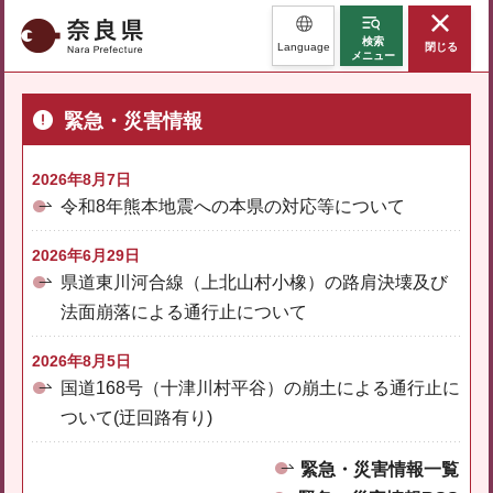
奈良県
検索
Language
閉じる
メニュー
緊急・災害情報
2026年8月7日
令和8年熊本地震への本県の対応等について
2026年6月29日
県道東川河合線（上北山村小橡）の路肩決壊及び
法面崩落による通行止について
2026年8月5日
国道168号（十津川村平谷）の崩土による通行止に
ついて(迂回路有り)
緊急・災害情報一覧