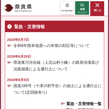
奈良県
検索
Language
閉じる
メニュー
緊急・災害情報
2026年8月7日
令和8年熊本地震への本県の対応等について
2026年6月29日
県道東川河合線（上北山村小橡）の路肩決壊及び
法面崩落による通行止について
2026年8月5日
国道168号（十津川村平谷）の崩土による通行止に
ついて(迂回路有り)
緊急・災害情報一覧