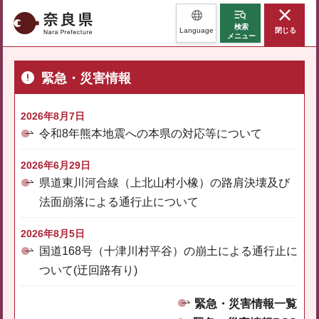
奈良県
検索
Language
閉じる
メニュー
緊急・災害情報
2026年8月7日
令和8年熊本地震への本県の対応等について
2026年6月29日
県道東川河合線（上北山村小橡）の路肩決壊及び
法面崩落による通行止について
2026年8月5日
国道168号（十津川村平谷）の崩土による通行止に
ついて(迂回路有り)
緊急・災害情報一覧