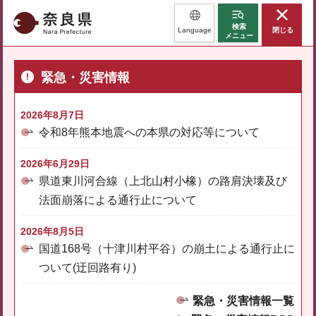
奈良県
検索
Language
閉じる
メニュー
緊急・災害情報
2026年8月7日
令和8年熊本地震への本県の対応等について
2026年6月29日
県道東川河合線（上北山村小橡）の路肩決壊及び
法面崩落による通行止について
2026年8月5日
国道168号（十津川村平谷）の崩土による通行止に
ついて(迂回路有り)
緊急・災害情報一覧