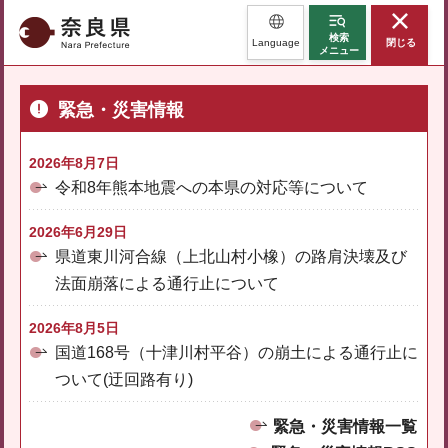
奈良県
検索
Language
閉じる
メニュー
緊急・災害情報
2026年8月7日
令和8年熊本地震への本県の対応等について
2026年6月29日
県道東川河合線（上北山村小橡）の路肩決壊及び
法面崩落による通行止について
2026年8月5日
国道168号（十津川村平谷）の崩土による通行止に
ついて(迂回路有り)
緊急・災害情報一覧