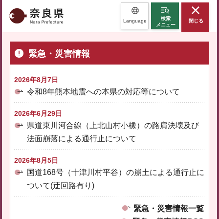
奈良県
検索
Language
閉じる
メニュー
緊急・災害情報
2026年8月7日
令和8年熊本地震への本県の対応等について
2026年6月29日
県道東川河合線（上北山村小橡）の路肩決壊及び
法面崩落による通行止について
2026年8月5日
国道168号（十津川村平谷）の崩土による通行止に
ついて(迂回路有り)
緊急・災害情報一覧