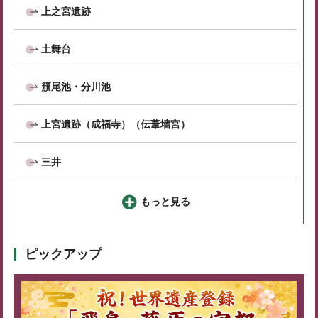
上之宮遺跡
土舞台
簱尾池・分川池
上宮遺跡（成福寺）（伝葦墻宮）
三井
もっと見る
ピックアップ