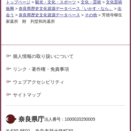
トップページ
>
観光・文化・スポーツ
>
文化・芸術
>
文化芸術
振興
>
奈良県歴史文化資源データベース「いかす・なら」
>
出
会う
>
奈良県歴史文化資源データベース
>
その他
> 芳徳寺柳生
家墓所 附 列堂和尚墓所
個人情報の取り扱いについて
リンク・著作権・免責事項
ウェブアクセシビリティ
サイトマップ
奈良県庁
法人番号：
1000020290009