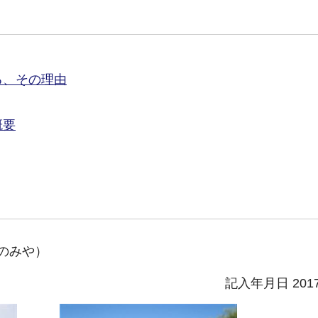
る、その理由
概要
のみや）
記入年月日 201