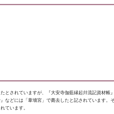
したとされていますが、『大安寺伽藍縁起幷流記資材帳
抄』などには「葦墻宮」で薨去したと記されています。
られています。