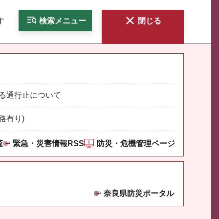
す
検索
メニュー
閉じる
る通行止について
路有り)
覧
緊急・災害情報RSS
防災・危機管理ページ
奈良県防災ポータル