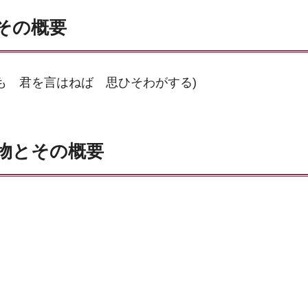
その概要
も 君を言はねば 思ひそわがする)
物とその概要