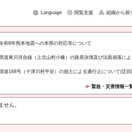
Language
閲覧支援
組織から探
令和8年熊本地震への本県の対応等について
県道東川河合線（上北山村小橡）の路肩決壊及び法面崩落によ
国道168号（十津川村平谷）の崩土による通行止について(迂回
緊急・災害情報一
ません。