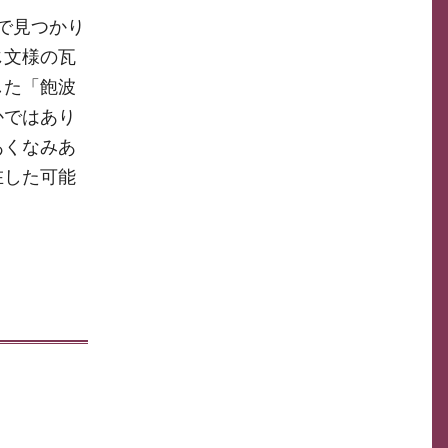
査で見つかり
じ文様の瓦
した「飽波
かではあり
あくなみあ
在した可能