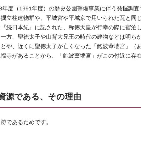
成3年度（1991年度）の歴史公園整備事業に伴う発掘調
の掘立柱建物群や、平城宮や平城京で用いられた瓦と同
は『続日本紀』に記された、称徳天皇が行幸の際に宿泊
。一方、聖徳太子や山背大兄王の時代の建物などは明ら
ことや、近くに聖徳太子が亡くなった「飽波葦墻宮」（
成福寺があることから、「飽波葦墻宮」がこの付近に存
資源である、その理由
遺跡であるためです。