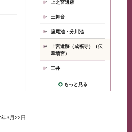
上之宮遺跡
土舞台
簱尾池・分川池
上宮遺跡（成福寺）（伝
葦墻宮）
三井
もっと見る
7年3月22日