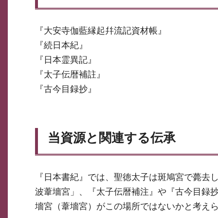
『大安寺伽藍縁起幷流記資材帳』
『続日本紀』
『日本霊異記』
『太子伝暦補註』
『古今目録抄』
当資源と関連する伝承
『日本書紀』では、聖徳太子は斑鳩宮で薨去
波葦墻宮」、『太子伝暦補注』や『古今目録
墻宮（葦墻宮）がこの場所ではないかと考え