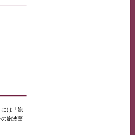
』には「飽
その飽波葦