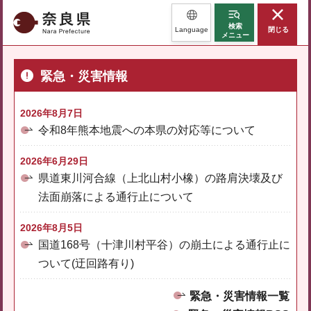
奈良県
検索
Language
閉じる
メニュー
緊急・災害情報
2026年8月7日
令和8年熊本地震への本県の対応等について
2026年6月29日
県道東川河合線（上北山村小橡）の路肩決壊及び
法面崩落による通行止について
2026年8月5日
国道168号（十津川村平谷）の崩土による通行止に
ついて(迂回路有り)
緊急・災害情報一覧