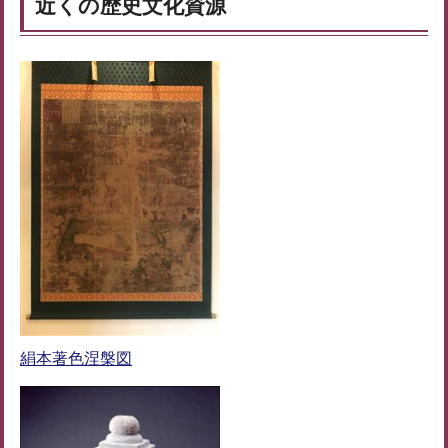
近くの歴史文化資源
絹本著色涅槃図