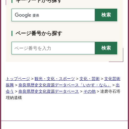
キーワードから探す
ページ番号から探す
トップページ
>
観光・文化・スポーツ
>
文化・芸術
>
文化芸術
振興
>
奈良県歴史文化資源データベース「いかす・なら」
>
出
会う
>
奈良県歴史文化資源データベース
>
その他
> 達磨寺石塔
埋納遺構