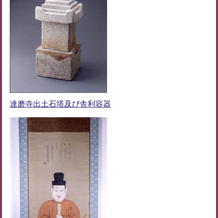
達磨寺出土石塔及び舎利容器