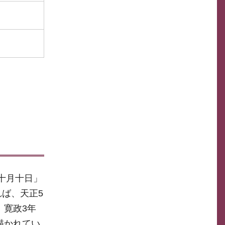
十月十日」
ば、天正5
。寛政3年
描かれてい