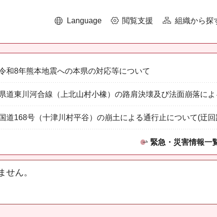
Language
閲覧支援
組織から探
令和8年熊本地震への本県の対応等について
県道東川河合線（上北山村小橡）の路肩決壊及び法面崩落によ
国道168号（十津川村平谷）の崩土による通行止について(迂回
緊急・災害情報一
ません。