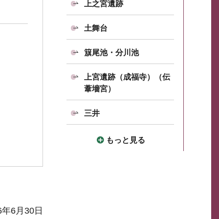
上之宮遺跡
土舞台
簱尾池・分川池
上宮遺跡（成福寺）（伝
葦墻宮）
三井
もっと見る
6年6月30日