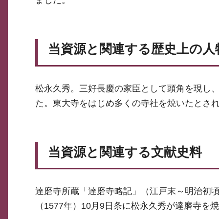
ました。
当資源と関連する歴史上の人
松永久秀。三好長慶の家臣として頭角を現し
た。東大寺をはじめ多くの寺社を焼いたとさ
当資源と関連する文献史料
達磨寺所蔵「達磨寺略記」（江戸末～明治初頃
（1577年）10月9日条に松永久秀が達磨寺