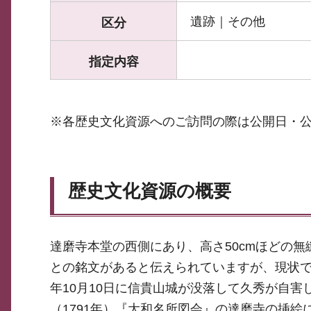
遺跡｜その他
区分
指定内容
※各歴史文化資源へのご訪問の際は公開日・
歴史文化資源の概要
達磨寺本堂の西側にあり、高さ50cmほどの
との銘文があると伝えられていますが、現状で
年10月10日に信貴山城が没落して久秀が自
（1791年）『大和名所図会』の達磨寺の挿