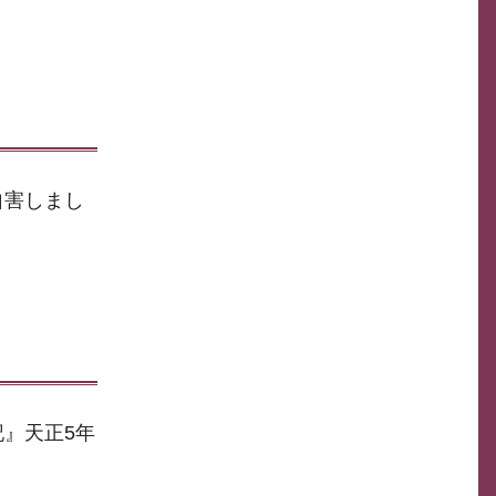
自害しまし
』天正5年