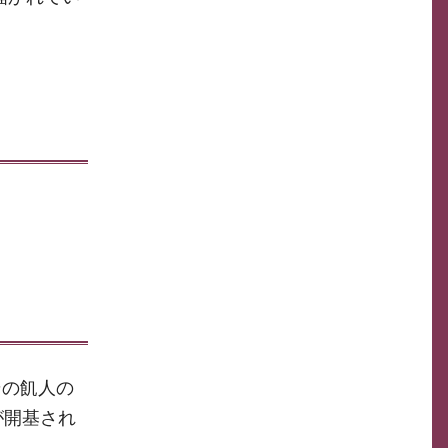
その飢人の
が開基され