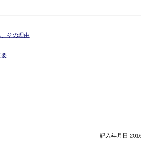
る、その理由
概要
記入年月日 201