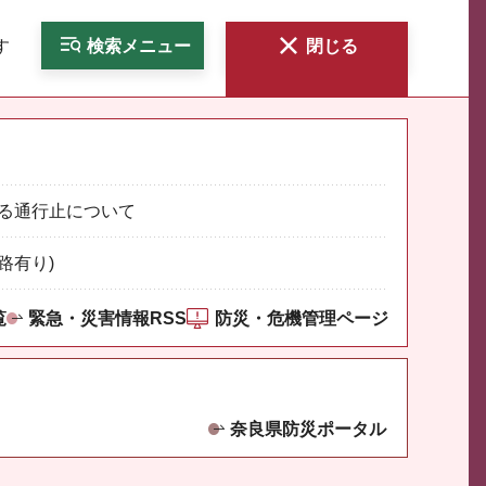
す
検索
メニュー
閉じる
る通行止について
路有り)
覧
緊急・災害情報RSS
防災・危機管理ページ
奈良県防災ポータル