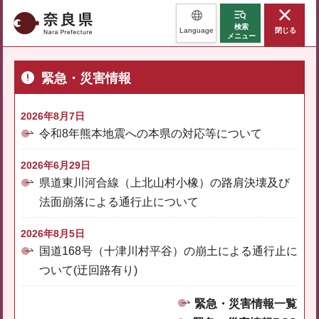
奈良県
検索
Language
閉じる
メニュー
緊急・災害情報
2026年8月7日
令和8年熊本地震への本県の対応等について
2026年6月29日
県道東川河合線（上北山村小橡）の路肩決壊及び
法面崩落による通行止について
2026年8月5日
国道168号（十津川村平谷）の崩土による通行止に
ついて(迂回路有り)
緊急・災害情報一覧