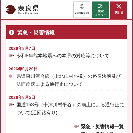
奈良県
検索
Language
閉じる
メニュー
緊急・災害情報
2026年8月7日
令和8年熊本地震への本県の対応等について
2026年6月29日
県道東川河合線（上北山村小橡）の路肩決壊及び
法面崩落による通行止について
2026年8月5日
国道168号（十津川村平谷）の崩土による通行止に
ついて(迂回路有り)
緊急・災害情報一覧