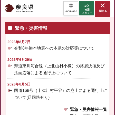
奈良県
検索
Language
閉じる
メニュー
緊急・災害情報
2026年8月7日
令和8年熊本地震への本県の対応等について
2026年6月29日
県道東川河合線（上北山村小橡）の路肩決壊及び
法面崩落による通行止について
2026年8月5日
国道168号（十津川村平谷）の崩土による通行止に
ついて(迂回路有り)
緊急・災害情報一覧