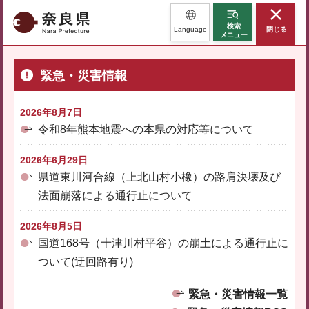
奈良県
検索
Language
閉じる
メニュー
緊急・災害情報
2026年8月7日
令和8年熊本地震への本県の対応等について
2026年6月29日
県道東川河合線（上北山村小橡）の路肩決壊及び
法面崩落による通行止について
2026年8月5日
国道168号（十津川村平谷）の崩土による通行止に
ついて(迂回路有り)
緊急・災害情報一覧