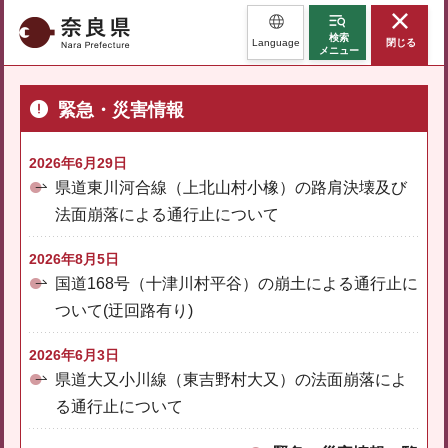
奈良県
検索
Language
閉じる
メニュー
緊急・災害情報
2026年6月29日
県道東川河合線（上北山村小橡）の路肩決壊及び
法面崩落による通行止について
2026年8月5日
国道168号（十津川村平谷）の崩土による通行止に
ついて(迂回路有り)
2026年6月3日
県道大又小川線（東吉野村大又）の法面崩落によ
る通行止について