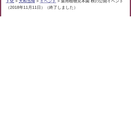
ド化
>
大和当帰
>
イベント
> 薬用植物見本園 秋の公開イベント
（2018年11月11日）（終了しました）
個人情報の取り扱いについて
リンク・著作権・免責事項
ウェブアクセシビリティ
サイトマップ
奈良県庁
法人番号：
1000020290009
〒630-8501 奈良市登大路町30
県庁代表電話番号：
0742-22-1101