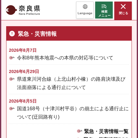
奈良県
検索
Language
閉じる
メニュー
緊急・災害情報
2026年8月7日
令和8年熊本地震への本県の対応等について
2026年6月29日
県道東川河合線（上北山村小橡）の路肩決壊及び
法面崩落による通行止について
2026年8月5日
国道168号（十津川村平谷）の崩土による通行止に
ついて(迂回路有り)
緊急・災害情報一覧