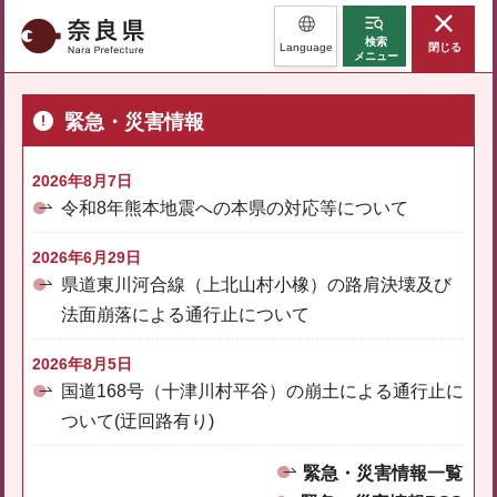
奈良県
検索
Language
閉じる
メニュー
緊急・災害情報
2026年8月7日
令和8年熊本地震への本県の対応等について
2026年6月29日
県道東川河合線（上北山村小橡）の路肩決壊及び
法面崩落による通行止について
2026年8月5日
国道168号（十津川村平谷）の崩土による通行止に
ついて(迂回路有り)
緊急・災害情報一覧