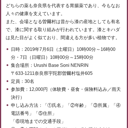
どちらの薬も奈良県を代表する胃腸薬であり、今もなお
人々の健康を支えています。
また、会場となる曽爾村は昔から漆の産地としても有名
で、漆に関する取り組みが行われています。漆とキハダ
は見た目がよく似ており、間違える方が多い植物です。
日時：2019年7月6日（土曜日）10時00分～16時00
分・7日（日曜日）10時00分～15時00分
集合場所：Urushi Base Soni NENRIN
〒633-1211奈良県宇陀郡曽爾村塩井605
定員：30名
参加費：12,000円（体験費・昼食・保険料込み／雨天
決行）
申し込み方法：「①氏名」「②年齢」「③所属」「④
電話番号」「⑤住所」
「⑥現地までの交通手段」