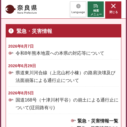
奈良県
検索
Language
閉じる
メニュー
緊急・災害情報
2026年8月7日
令和8年熊本地震への本県の対応等について
2026年6月29日
県道東川河合線（上北山村小橡）の路肩決壊及び
法面崩落による通行止について
2026年8月5日
国道168号（十津川村平谷）の崩土による通行止に
ついて(迂回路有り)
緊急・災害情報一覧