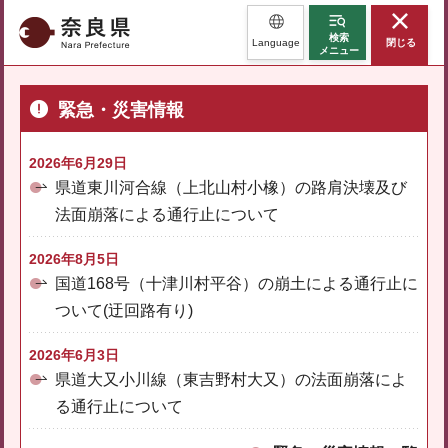
奈良県
検索
Language
閉じる
メニュー
緊急・災害情報
2026年6月29日
県道東川河合線（上北山村小橡）の路肩決壊及び
法面崩落による通行止について
2026年8月5日
国道168号（十津川村平谷）の崩土による通行止に
ついて(迂回路有り)
2026年6月3日
県道大又小川線（東吉野村大又）の法面崩落によ
る通行止について