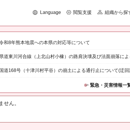
Language
閲覧支援
組織から探
令和8年熊本地震への本県の対応等について
県道東川河合線（上北山村小橡）の路肩決壊及び法面崩落によ
国道168号（十津川村平谷）の崩土による通行止について(迂回
緊急・災害情報一
ません。