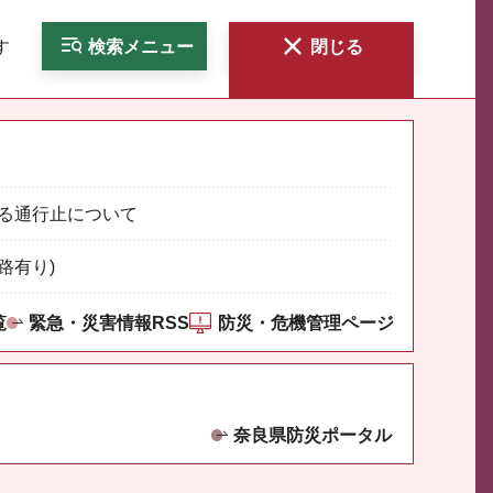
す
検索
メニュー
閉じる
る通行止について
路有り)
覧
緊急・災害情報RSS
防災・危機管理ページ
奈良県防災ポータル