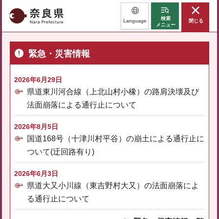
奈良県
検索
Language
閉じる
メニュー
緊急・災害情報
2026年6月29日
県道東川河合線（上北山村小橡）の路肩決壊及び
法面崩落による通行止について
2026年8月5日
国道168号（十津川村平谷）の崩土による通行止に
ついて(迂回路有り)
2026年6月3日
県道大又小川線（東吉野村大又）の法面崩落によ
る通行止について