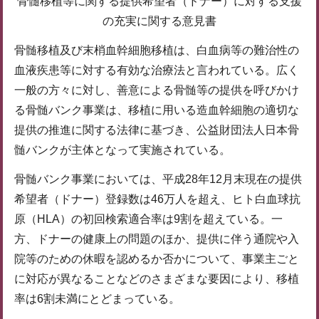
骨髄移植等に関する提供希望者（ドナー）に対する支援
の充実に関する意見書
骨髄移植及び末梢血幹細胞移植は、白血病等の難治性の
血液疾患等に対する有効な治療法と言われている。広く
一般の方々に対し、善意による骨髄等の提供を呼びかけ
る骨髄バンク事業は、移植に用いる造血幹細胞の適切な
提供の推進に関する法律に基づき、公益財団法人日本骨
髄バンクが主体となって実施されている。
骨髄バンク事業においては、平成28年12月末現在の提供
希望者（ドナー）登録数は46万人を超え、ヒト白血球抗
原（HLA）の初回検索適合率は9割を超えている。一
方、ドナーの健康上の問題のほか、提供に伴う通院や入
院等のための休暇を認めるか否かについて、事業主ごと
に対応が異なることなどのさまざまな要因により、移植
率は6割未満にとどまっている。