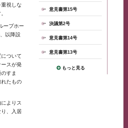
を重視しな
意見書第15号
す。
決議第2号
ループホー
で、以降設
意見書第14号
意見書第13号
置について
ケースが発
もっと見る
通のすま
離れたもの
由によりス
なり、入居