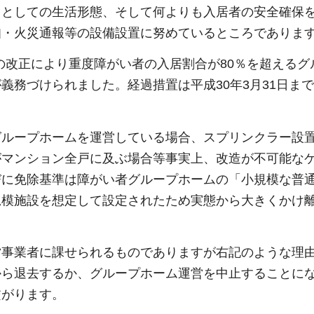
」としての生活形態、そして何よりも入居者の安全確保
知・火災通報等の設備設置に努めているところでありま
令の改正により重度障がい者の入居割合が80％を超えるグ
義務づけられました。経過措置は平成30年3月31日ま
グループホームを運営している場合、スプリンクラー設
がマンション全戸に及ぶ場合等事実上、改造が不可能な
びに免除基準は障がい者グループホームの「小規模な普
規模施設を想定して設定されたため実態から大きくかけ
営事業者に課せられるものでありますが右記のような理
から退去するか、グループホーム運営を中止することに
繋がります。