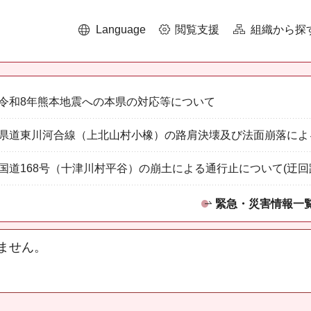
Language
閲覧支援
組織から探
令和8年熊本地震への本県の対応等について
県道東川河合線（上北山村小橡）の路肩決壊及び法面崩落によ
国道168号（十津川村平谷）の崩土による通行止について(迂回
緊急・災害情報一
ません。