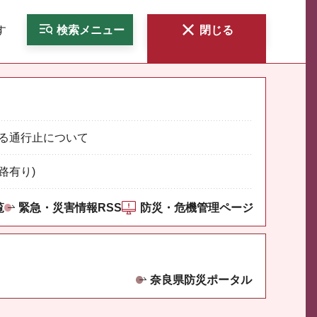
す
検索
メニュー
閉じる
る通行止について
路有り)
覧
緊急・災害情報RSS
防災・危機管理ページ
奈良県防災ポータル