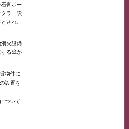
を石膏ボー
ンクラー設
件とされ、
動消火設備
居する障が
貸物件に
の設置を
について