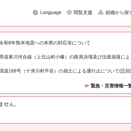
Language
閲覧支援
組織から探
令和8年熊本地震への本県の対応等について
県道東川河合線（上北山村小橡）の路肩決壊及び法面崩落によ
国道168号（十津川村平谷）の崩土による通行止について(迂回
緊急・災害情報一
ません。