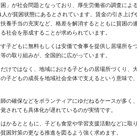
貧困」が社会問題となっており、厚生労働省の調査によ
に1人が貧困状態にあるとされています。賃金の引き上げ
童扶養手当の充実など、格差を解消するとともに貧困の
きる社会を形成することが求められています。
ごす子どもに無料もしくは安価で食事を提供し居場所を
援等の取り組みが、全国的に広がっています。
てだけではなく、地域における子どもの居場所づくり、
ての子どもの成長を地域社会全体で支えるという意味で
講師の確保などをボランティアにゆだねるケースが多く
自覚されても具体化が遅れているのが実情です。
をはかるとともに、子ども食堂や学習支援活動などに取
の貧困対策の更なる推進を図るよう強く求めます。