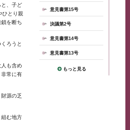
ると、子ど
意見書第15号
やひとり親
連鎖を断ち
決議第2号
意見書第14号
つくろうと
意見書第13号
大人も含め
もっと見る
、非常に有
、財源の乏
り組む地方