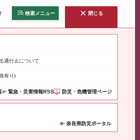
す
検索
メニュー
閉じる
る通行止について
路有り)
覧
緊急・災害情報RSS
防災・危機管理ページ
奈良県防災ポータル