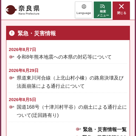
奈良県
検索
Language
閉じる
メニュー
緊急・災害情報
2026年8月7日
令和8年熊本地震への本県の対応等について
2026年6月29日
県道東川河合線（上北山村小橡）の路肩決壊及び
法面崩落による通行止について
2026年8月5日
国道168号（十津川村平谷）の崩土による通行止に
ついて(迂回路有り)
緊急・災害情報一覧