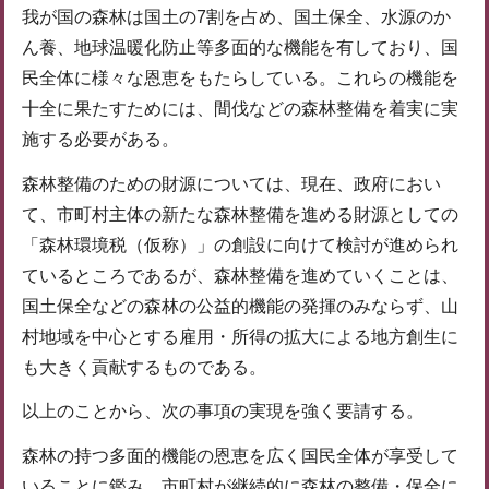
我が国の森林は国土の7割を占め、国土保全、水源のか
ん養、地球温暖化防止等多面的な機能を有しており、国
民全体に様々な恩恵をもたらしている。これらの機能を
十全に果たすためには、間伐などの森林整備を着実に実
施する必要がある。
森林整備のための財源については、現在、政府におい
て、市町村主体の新たな森林整備を進める財源としての
「森林環境税（仮称）」の創設に向けて検討が進められ
ているところであるが、森林整備を進めていくことは、
国土保全などの森林の公益的機能の発揮のみならず、山
村地域を中心とする雇用・所得の拡大による地方創生に
も大きく貢献するものである。
以上のことから、次の事項の実現を強く要請する。
森林の持つ多面的機能の恩恵を広く国民全体が享受して
いることに鑑み、市町村が継続的に森林の整備・保全に