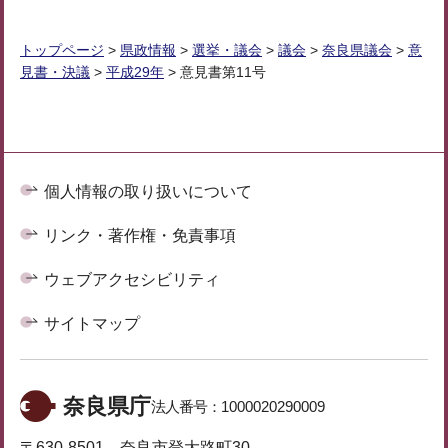
トップページ
>
県政情報
>
選挙・議会
>
議会
>
奈良県議会
>
意
見書・決議
>
平成29年
> 意見書第11号
個人情報の取り扱いについて
リンク・著作権・免責事項
ウェブアクセシビリティ
サイトマップ
奈良県庁
法人番号：
1000020290009
〒630-8501 奈良市登大路町30