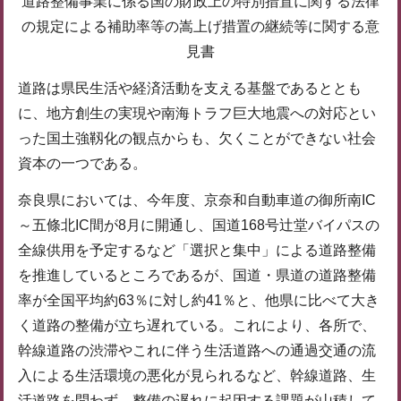
道路整備事業に係る国の財政上の特別措置に関する法律
の規定による補助率等の嵩上げ措置の継続等に関する意
見書
道路は県民生活や経済活動を支える基盤であるととも
に、地方創生の実現や南海トラフ巨大地震への対応とい
った国土強靱化の観点からも、欠くことができない社会
資本の一つである。
奈良県においては、今年度、京奈和自動車道の御所南IC
～五條北IC間が8月に開通し、国道168号辻堂バイパスの
全線供用を予定するなど「選択と集中」による道路整備
を推進しているところであるが、国道・県道の道路整備
率が全国平均約63％に対し約41％と、他県に比べて大き
く道路の整備が立ち遅れている。これにより、各所で、
幹線道路の渋滞やこれに伴う生活道路への通過交通の流
入による生活環境の悪化が見られるなど、幹線道路、生
活道路を問わず、整備の遅れに起因する課題が山積して