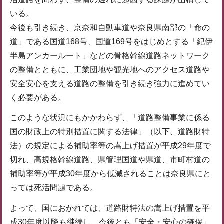
いる。
今後も引き続き、京奈和自動車道や奈良県南部の「命の
道」である国道168号、国道169号をはじめとする「紀伊
半島アンカールート」などの骨格幹線道路ネットワーク
の整備とともに、工業団地や観光地へのアクセス道路や
安全安心を支える道路の整備を引き続き強力に進めてい
く必要がある。
このような状況にもかかわらず、「道路整備事業に係る
国の財政上の特別措置に関する法律」（以下、道路財特
法）の規定による補助率等の嵩上げ措置が平成29年度で
切れ、高規格幹線道路、県管理国道や県道、市町村道の
補助率等が平成30年度から低減されることは奈良県にと
っては死活問題である。
よって、国におかれては、道路財特法の嵩上げ措置を平
成30年度以降も継続し、今後とも「安全・安心の確保」