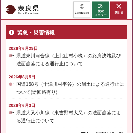
奈良県
検索
Language
閉じる
メニュー
緊急・災害情報
2026年6月29日
県道東川河合線（上北山村小橡）の路肩決壊及び
法面崩落による通行止について
2026年8月5日
国道168号（十津川村平谷）の崩土による通行止に
ついて(迂回路有り)
2026年6月3日
県道大又小川線（東吉野村大又）の法面崩落によ
る通行止について