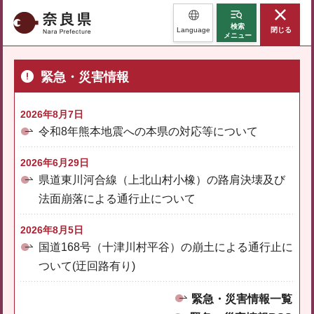
奈良県
検索
Language
閉じる
メニュー
緊急・災害情報
2026年8月7日
令和8年熊本地震への本県の対応等について
2026年6月29日
県道東川河合線（上北山村小橡）の路肩決壊及び
法面崩落による通行止について
2026年8月5日
国道168号（十津川村平谷）の崩土による通行止に
ついて(迂回路有り)
緊急・災害情報一覧