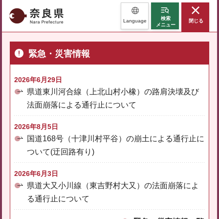
奈良県
検索
Language
閉じる
メニュー
緊急・災害情報
2026年6月29日
県道東川河合線（上北山村小橡）の路肩決壊及び
法面崩落による通行止について
2026年8月5日
国道168号（十津川村平谷）の崩土による通行止に
ついて(迂回路有り)
2026年6月3日
県道大又小川線（東吉野村大又）の法面崩落によ
る通行止について